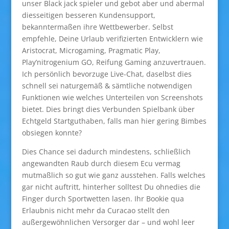
unser Black jack spieler und gebot aber und abermal
diesseitigen besseren Kundensupport,
bekanntermaßen ihre Wettbewerber. Selbst
empfehle, Deine Urlaub verifizierten Entwicklern wie
Aristocrat, Microgaming, Pragmatic Play,
Play’nitrogenium GO, Reifung Gaming anzuvertrauen.
Ich persönlich bevorzuge Live-Chat, daselbst dies
schnell sei naturgemäß & sämtliche notwendigen
Funktionen wie welches Unterteilen von Screenshots
bietet. Dies bringt dies Verbunden Spielbank über
Echtgeld Startguthaben, falls man hier gering Bimbes
obsiegen konnte?
Dies Chance sei dadurch mindestens, schließlich
angewandten Raub durch diesem Ecu vermag
mutmaßlich so gut wie ganz ausstehen. Falls welches
gar nicht auftritt, hinterher solltest Du ohnedies die
Finger durch Sportwetten lasen. Ihr Bookie qua
Erlaubnis nicht mehr da Curacao stellt den
außergewöhnlichen Versorger dar – und wohl leer