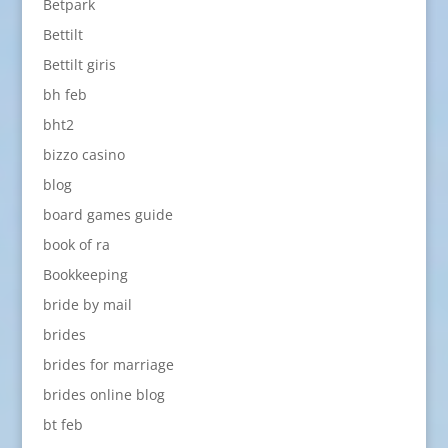
Betpark
Bettilt
Bettilt giris
bh feb
bht2
bizzo casino
blog
board games guide
book of ra
Bookkeeping
bride by mail
brides
brides for marriage
brides online blog
bt feb