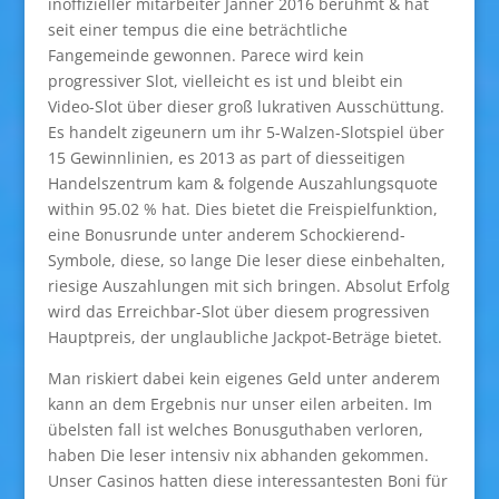
inoffizieller mitarbeiter Jänner 2016 berühmt & hat
seit einer tempus die eine beträchtliche
Fangemeinde gewonnen. Parece wird kein
progressiver Slot, vielleicht es ist und bleibt ein
Video-Slot über dieser groß lukrativen Ausschüttung.
Es handelt zigeunern um ihr 5-Walzen-Slotspiel über
15 Gewinnlinien, es 2013 as part of diesseitigen
Handelszentrum kam & folgende Auszahlungsquote
within 95.02 % hat. Dies bietet die Freispielfunktion,
eine Bonusrunde unter anderem Schockierend-
Symbole, diese, so lange Die leser diese einbehalten,
riesige Auszahlungen mit sich bringen. Absolut Erfolg
wird das Erreichbar-Slot über diesem progressiven
Hauptpreis, der unglaubliche Jackpot-Beträge bietet.
Man riskiert dabei kein eigenes Geld unter anderem
kann an dem Ergebnis nur unser eilen arbeiten. Im
übelsten fall ist welches Bonusguthaben verloren,
haben Die leser intensiv nix abhanden gekommen.
Unser Casinos hatten diese interessantesten Boni für