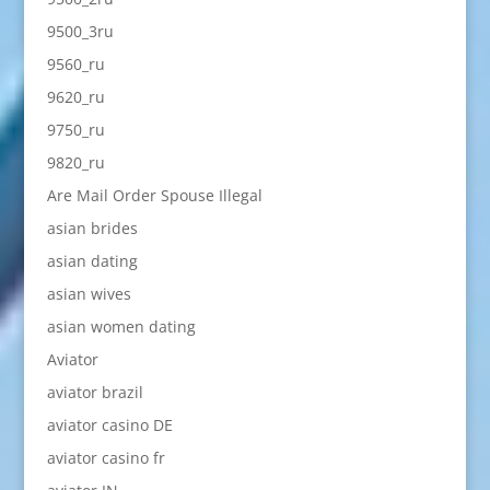
9500_3ru
9560_ru
9620_ru
9750_ru
9820_ru
Are Mail Order Spouse Illegal
asian brides
asian dating
asian wives
asian women dating
Aviator
aviator brazil
aviator casino DE
aviator casino fr