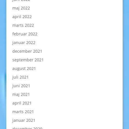
maj 2022
april 2022
marts 2022
februar 2022
januar 2022
december 2021
september 2021
august 2021
juli 2021
juni 2021
maj 2021
april 2021
marts 2021
januar 2021
december 2020