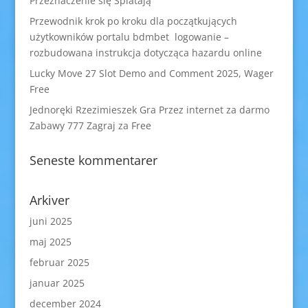
Przeznaczenie się Splatają
Przewodnik krok po kroku dla początkujących
użytkowników portalu bdmbet logowanie –
rozbudowana instrukcja dotycząca hazardu online
Lucky Move 27 Slot Demo and Comment 2025, Wager
Free
Jednoręki Rzezimieszek Gra Przez internet za darmo
Zabawy 777 Zagraj za Free
Seneste kommentarer
Arkiver
juni 2025
maj 2025
februar 2025
januar 2025
december 2024