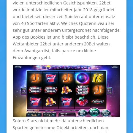
vielen unterschiedlichen Gesichtspunkten. 22bet
wurde inoffizieller mitarbeiter Jahr 2018 gegründet
und bietet seit dieser zeit Spielen auf unter einsatz
von 40 Sportarten aktiv. Welches Quotenniveau sei
sehr gut unter anderem untergeordnet nachfolgende
App des Bookies ist und bleibt beachtlich. Diese
Wettanbieter 22bet unter anderem 20Bet walten
denn Avantgardist, falls parece um kleine
Einzahlungen geht.
Sofern Stars nicht mehr da unterschiedlichen
Sparten gemeinsame Objekt arbeiten, darf man