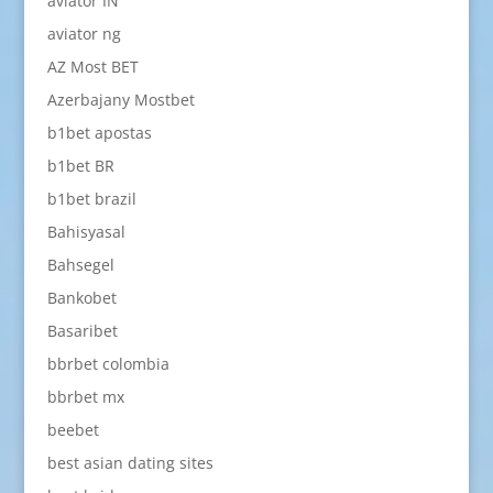
aviator IN
aviator ng
AZ Most BET
Azerbajany Mostbet
b1bet apostas
b1bet BR
b1bet brazil
Bahisyasal
Bahsegel
Bankobet
Basaribet
bbrbet colombia
bbrbet mx
beebet
best asian dating sites