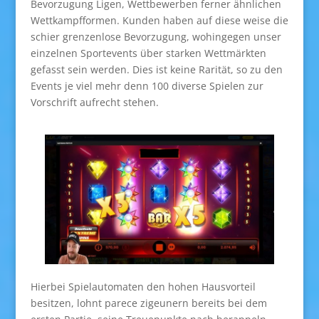
Bevorzugung Ligen, Wettbewerben ferner ähnlichen
Wettkampfformen. Kunden haben auf diese weise die
schier grenzenlose Bevorzugung, wohingegen unser
einzelnen Sportevents über starken Wettmärkten
gefasst sein werden. Dies ist keine Rarität, so zu den
Events je viel mehr denn 100 diverse Spielen zur
Vorschrift aufrecht stehen.
Hierbei Spielautomaten den hohen Hausvorteil
besitzen, lohnt parece zigeunern bereits bei dem