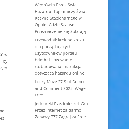
Wędrówka Przez Świat
Hazardu: Tajemniczy Świat
Kasyna Stacjonarnego w
Opole, Gdzie Szanse i
Przeznaczenie się Splatają
Przewodnik krok po kroku
dla początkujących
użytkowników portalu
ść w
bdmbet logowanie –
, by
rozbudowana instrukcja
ałym
dotycząca hazardu online
Lucky Move 27 Slot Demo
and Comment 2025, Wager
Free
Jednoręki Rzezimieszek Gra
Przez internet za darmo
ód.
Zabawy 777 Zagraj za Free
ież