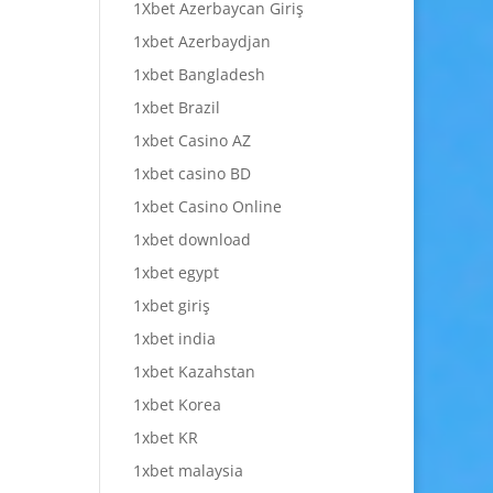
1Xbet Azerbaycan Giriş
1xbet Azerbaydjan
1xbet Bangladesh
1xbet Brazil
1xbet Casino AZ
1xbet casino BD
1xbet Casino Online
1xbet download
1xbet egypt
1xbet giriş
1xbet india
1xbet Kazahstan
1xbet Korea
1xbet KR
1xbet malaysia