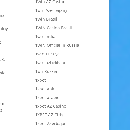
1Win AZ Casino
1win Azerbajany
żna
1Win Brasil
1WIN Casino Brasil
alny
1win India
ę
1WIN Official In Russia
1win Turkiye
UR.
1win uzbekistan
1winRussia
mia,
1xbet
1xbet apk
1xbet arabic
em.
1xbet AZ Casino
 z
1XBET AZ Giriş
1xbet Azerbajan