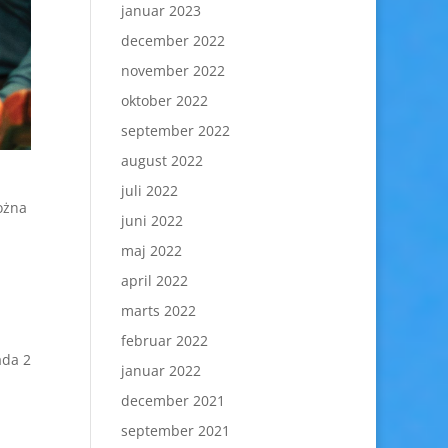
januar 2023
december 2022
november 2022
oktober 2022
september 2022
august 2022
juli 2022
ożna
juni 2022
maj 2022
april 2022
marts 2022
februar 2022
ada 2
januar 2022
december 2021
september 2021