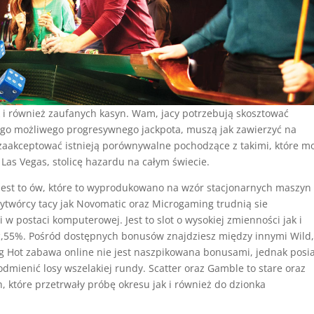
k i również zaufanych kasyn. Wam, jacy potrzebują skosztować
ego możliwego progresywnego jackpota, muszą jak zawierzyć na
zaakceptować istnieją porównywalne pochodzące z takimi, które m
 Las Vegas, stolicę hazardu na całym świecie.
jest to ów, które to wyprodukowano na wzór stacjonarnych maszyn
ytwórcy tacy jak Novomatic oraz Microgaming trudnią sie
 w postaci komputerowej. Jest to slot o wysokiej zmienności jak i
,55%. Pośród dostępnych bonusów znajdziesz między innymi Wild,
ing Hot zabawa online nie jest naszpikowana bonusami, jednak posi
odmienić losy wszelakiej rundy. Scatter oraz Gamble to stare oraz
 które przetrwały próbę okresu jak i również do dzionka