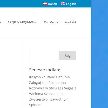
Dansk
English
e
APQP & APQP4Wind
Om Vejby
Kontakt
Seneste indlæg
Kasyno Zaufane HitnSpin
Zaloguj się: Podniebna
Rozrywka w Stylu Las Vegas z
Wieloma Szansami na
Zwycięstwo i Zawrotnymi
Spinami