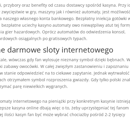
 przybory oraz benefity od czasu dostawcy spośród kasyna. Przy i
 zwycięstwie w gry, maszyny jak i również automaty, jest możliwoś
 naszego własnego konta bankowego. Bezpłatny iniekcja gotówki 
bezpłatne uciechy kasyno automaty owo niewątpliwy atut tej form
a gier hazardowych. Oprócz automatów do odwiedzenia konsol,
ardowych osiągalnych po gratisowych typach.
e darmowe sloty internetowego
stale, wówczas gdy fan wylosuje nieznany symbol dzięki bębnach. W
ęki zabawy owocówki. W całej zwięzłym zastanowieniu i zapoznaniu 
st w stanie odpowiedzieć na to ciekawe zapytanie. Jednak wytrwałość
tach otrzymałem symbol rozproszenia gwiazdy. Gdy tylko polski zna
rzymać parę niewielkich wygranych.
utomaty internetowego na pieniążki przy konkretnym kasynie istniej
jlepsze kasyna online dbają więc o to, żeby uprzystępniać tej fanom
żej ilości kasyn fan być może wybrać chociażby pośród 2-2 tysięcy