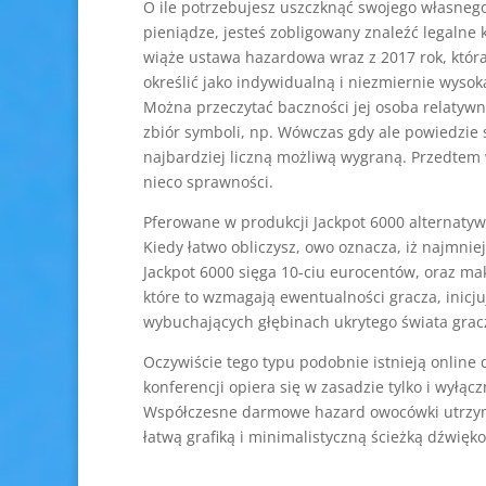
O ile potrzebujesz uszczknąć swojego własneg
pieniądze, jesteś zobligowany znaleźć legalne
wiąże ustawa hazardowa wraz z 2017 rok, któr
określić jako indywidualną i niezmiernie wys
Można przeczytać baczności jej osoba relatywn
zbiór symboli, np. Wówczas gdy ale powiedzie si
najbardziej liczną możliwą wygraną. Przedtem 
nieco sprawności.
Pferowane w produkcji Jackpot 6000 alternatywy
Kiedy łatwo obliczysz, owo oznacza, iż najmni
Jackpot 6000 sięga 10-ciu eurocentów, oraz ma
które to wzmagają ewentualności gracza, inicj
wybuchających głębinach ukrytego świata gra
Oczywiście tego typu podobnie istnieją online
konferencji opiera się w zasadzie tylko i wyłą
Współczesne darmowe hazard owocówki utrzymyw
łatwą grafiką i minimalistyczną ścieżką dźwięk