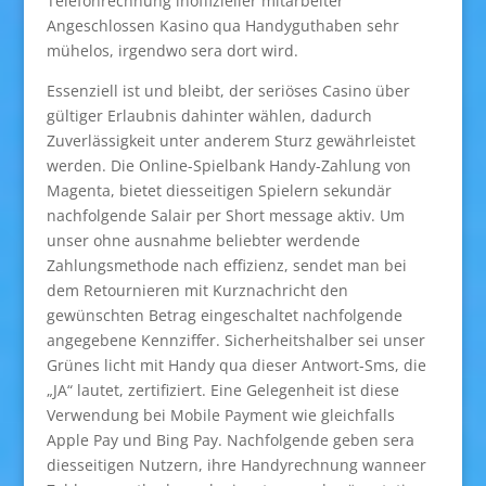
Telefonrechnung inoffizieller mitarbeiter
Angeschlossen Kasino qua Handyguthaben sehr
mühelos, irgendwo sera dort wird.
Essenziell ist und bleibt, der seriöses Casino über
gültiger Erlaubnis dahinter wählen, dadurch
Zuverlässigkeit unter anderem Sturz gewährleistet
werden. Die Online-Spielbank Handy-Zahlung von
Magenta, bietet diesseitigen Spielern sekundär
nachfolgende Salair per Short message aktiv. Um
unser ohne ausnahme beliebter werdende
Zahlungsmethode nach effizienz, sendet man bei
dem Retournieren mit Kurznachricht den
gewünschten Betrag eingeschaltet nachfolgende
angegebene Kennziffer. Sicherheitshalber sei unser
Grünes licht mit Handy qua dieser Antwort-Sms, die
„JA“ lautet, zertifiziert. Eine Gelegenheit ist diese
Verwendung bei Mobile Payment wie gleichfalls
Apple Pay und Bing Pay. Nachfolgende geben sera
diesseitigen Nutzern, ihre Handyrechnung wanneer