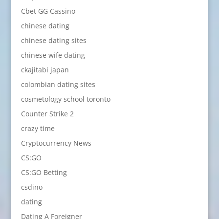
Cbet GG Cassino
chinese dating
chinese dating sites
chinese wife dating
ckajitabi japan
colombian dating sites
cosmetology school toronto
Counter Strike 2
crazy time
Cryptocurrency News
CS:GO
CS:GO Betting
csdino
dating
Dating A Foreigner