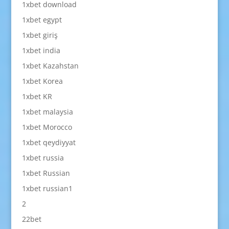
1xbet download
1xbet egypt
1xbet giriş
1xbet india
1xbet Kazahstan
1xbet Korea
1xbet KR
1xbet malaysia
1xbet Morocco
1xbet qeydiyyat
1xbet russia
1xbet Russian
1xbet russian1
2
22bet