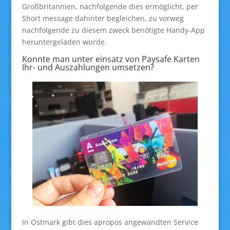
Großbritannien, nachfolgende dies ermöglicht, per
Short message dahinter begleichen, zu vorweg
nachfolgende zu diesem zweck benötigte Handy-App
heruntergeladen wurde.
Konnte man unter einsatz von Paysafe Karten
Ihr- und Auszahlungen umsetzen?
In Ostmark gibt dies apropos angewandten Service