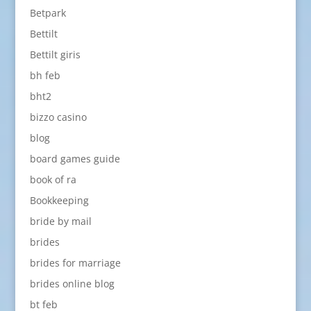
Betpark
Bettilt
Bettilt giris
bh feb
bht2
bizzo casino
blog
board games guide
book of ra
Bookkeeping
bride by mail
brides
brides for marriage
brides online blog
bt feb