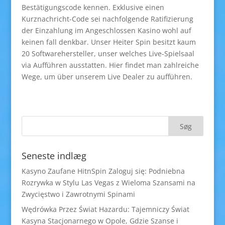
Bestätigungscode kennen. Exklusive einen
Kurznachricht-Code sei nachfolgende Ratifizierung
der Einzahlung im Angeschlossen Kasino wohl auf
keinen fall denkbar. Unser Heiter Spin besitzt kaum
20 Softwarehersteller, unser welches Live-Spielsaal
via Aufführen ausstatten. Hier findet man zahlreiche
Wege, um über unserem Live Dealer zu aufführen.
Seneste indlæg
Kasyno Zaufane HitnSpin Zaloguj się: Podniebna
Rozrywka w Stylu Las Vegas z Wieloma Szansami na
Zwycięstwo i Zawrotnymi Spinami
Wędrówka Przez Świat Hazardu: Tajemniczy Świat
Kasyna Stacjonarnego w Opole, Gdzie Szanse i