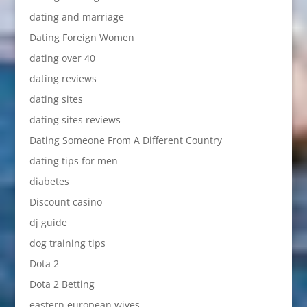
dating and marriage
Dating Foreign Women
dating over 40
dating reviews
dating sites
dating sites reviews
Dating Someone From A Different Country
dating tips for men
diabetes
Discount casino
dj guide
dog training tips
Dota 2
Dota 2 Betting
eastern european wives