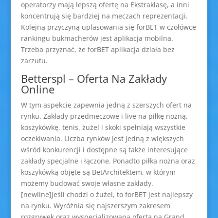
operatorzy mają lepszą ofertę na Ekstraklasę, a inni
koncentrują się bardziej na meczach reprezentacji.
Kolejną przyczyną uplasowania się forBET w czołówce
rankingu bukmacherów jest aplikacja mobilna.
Trzeba przyznać, że forBET aplikacja działa bez
zarzutu.
Betterspl – Oferta Na Zakłady
Online
W tym aspekcie zapewnia jedną z szerszych ofert na
rynku. Zakłady przedmeczowe i live na piłkę nożną,
koszykówkę, tenis, żużel i skoki spełniają wszystkie
oczekiwania. Liczba rynków jest jedną z większych
wśród konkurencji i dostępne są także interesujące
zakłady specjalne i łączone. Ponadto piłka nożna oraz
koszykówką objęte są BetArchitektem, w którym
możemy budować swoje własne zakłady.
[newline]Jeśli chodzi o żużel, to forBET jest najlepszy
na rynku. Wyróżnia się najszerszym zakresem
rozgrywek oraz wyspecjalizowaną ofertą na Grand