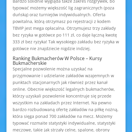
Bardzo solidnie wygląda także zakres rozgrywek, bo
typować możemy większość lig zagranicznych (poza
duńską) oraz turniejów indywidualnych. Oferta
powitalna, którą otrzymasz po rejestracji z kodem
TBVIP jest mega opłacalna. Otrzymujesz trzy zakłady
bez ryzyka w gotówce po 111 zł, co daje łączną kwotę
333 zł bez ryzyka! Tak wysokiego zakładu bez ryzyka w
gotówce nie znajdziecie nigdzie indziej.
Ranking Bukmacherów W Polsce – Kursy
Bukmacherskie
Specjalne pozwolenie można uzyskać na
przyjmowanie i udzielanie zakładów wzajemnych w
punktach stacjonarnych jak również przez kanał
online. Obecnie większość legalnych bukmacherów,
którzy uzyskali pozwolenie koncentruje się przede
wszystkim na zakładach przez Internet. Na pewno
bardzo rozbudowaną ofertę zakładów na piłkę nożną,
która sięga ponad 700 zakładów na mecz. Możemy
typować rozmaite statystyki indywidualne, statystyki
meczowe, takie jak strzały celne, spalone, obrony