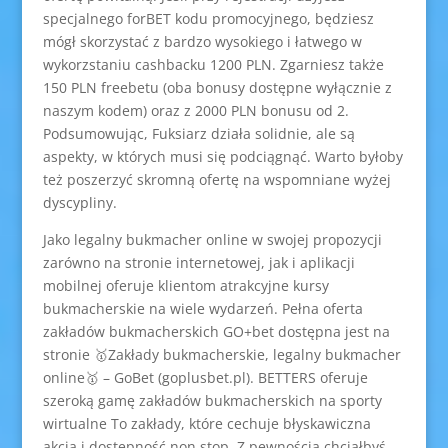
specjalnego forBET kodu promocyjnego, będziesz
mógł skorzystać z bardzo wysokiego i łatwego w
wykorzstaniu cashbacku 1200 PLN. Zgarniesz także
150 PLN freebetu (oba bonusy dostępne wyłącznie z
naszym kodem) oraz z 2000 PLN bonusu od 2.
Podsumowując, Fuksiarz działa solidnie, ale są
aspekty, w których musi się podciągnąć. Warto byłoby
też poszerzyć skromną ofertę na wspomniane wyżej
dyscypliny.
Jako legalny bukmacher online w swojej propozycji
zarówno na stronie internetowej, jak i aplikacji
mobilnej oferuje klientom atrakcyjne kursy
bukmacherskie na wiele wydarzeń. Pełna oferta
zakładów bukmacherskich GO+bet dostępna jest na
stronie 🥇Zakłady bukmacherskie, legalny bukmacher
online🥇 – GoBet (goplusbet.pl). BETTERS oferuje
szeroką gamę zakładów bukmacherskich na sporty
wirtualne To zakłady, które cechuje błyskawiczna
akcja i dostępność non stop. Z pewnością chciałbyś