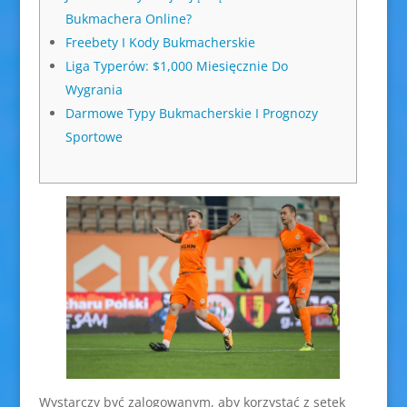
Bukmachera Online?
Freebety I Kody Bukmacherskie
Liga Typerów: $1,000 Miesięcznie Do
Wygrania
Darmowe Typy Bukmacherskie I Prognozy
Sportowe
Wystarczy być zalogowanym, aby korzystać z setek