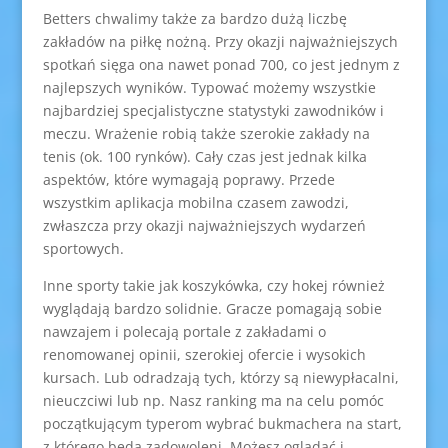
Betters chwalimy także za bardzo dużą liczbę
zakładów na piłkę nożną. Przy okazji najważniejszych
spotkań sięga ona nawet ponad 700, co jest jednym z
najlepszych wyników. Typować możemy wszystkie
najbardziej specjalistyczne statystyki zawodników i
meczu. Wrażenie robią także szerokie zakłady na
tenis (ok. 100 rynków). Cały czas jest jednak kilka
aspektów, które wymagają poprawy. Przede
wszystkim aplikacja mobilna czasem zawodzi,
zwłaszcza przy okazji najważniejszych wydarzeń
sportowych.
Inne sporty takie jak koszykówka, czy hokej również
wyglądają bardzo solidnie. Gracze pomagają sobie
nawzajem i polecają portale z zakładami o
renomowanej opinii, szerokiej ofercie i wysokich
kursach. Lub odradzają tych, którzy są niewypłacalni,
nieuczciwi lub np. Nasz ranking ma na celu pomóc
początkującym typerom wybrać bukmachera na start,
z którego będą zadowoleni. Możesz oglądać i