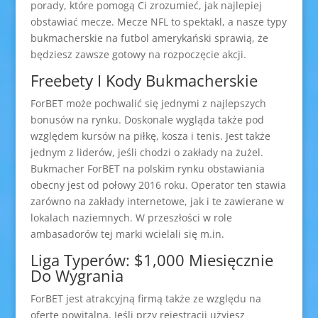
porady, które pomogą Ci zrozumieć, jak najlepiej
obstawiać mecze. Mecze NFL to spektakl, a nasze typy
bukmacherskie na futbol amerykański sprawią, że
będziesz zawsze gotowy na rozpoczęcie akcji.
Freebety I Kody Bukmacherskie
ForBET może pochwalić się jednymi z najlepszych
bonusów na rynku. Doskonale wygląda także pod
względem kursów na piłkę, kosza i tenis. Jest także
jednym z liderów, jeśli chodzi o zakłady na żużel.
Bukmacher ForBET na polskim rynku obstawiania
obecny jest od połowy 2016 roku. Operator ten stawia
zarówno na zakłady internetowe, jak i te zawierane w
lokalach naziemnych. W przeszłości w role
ambasadorów tej marki wcielali się m.in.
Liga Typerów: $1,000 Miesięcznie
Do Wygrania
ForBET jest atrakcyjną firmą także ze względu na
ofertę powitalną. Jeśli przy rejestracji użyjesz