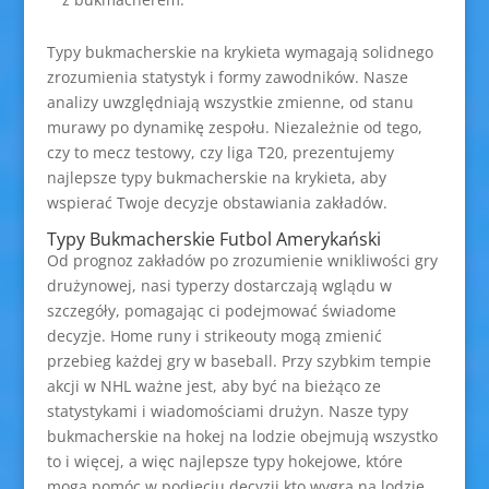
Typy bukmacherskie na krykieta wymagają solidnego
zrozumienia statystyk i formy zawodników. Nasze
analizy uwzględniają wszystkie zmienne, od stanu
murawy po dynamikę zespołu. Niezależnie od tego,
czy to mecz testowy, czy liga T20, prezentujemy
najlepsze typy bukmacherskie na krykieta, aby
wspierać Twoje decyzje obstawiania zakładów.
Typy Bukmacherskie Futbol Amerykański
Od prognoz zakładów po zrozumienie wnikliwości gry
drużynowej, nasi typerzy dostarczają wglądu w
szczegóły, pomagając ci podejmować świadome
decyzje. Home runy i strikeouty mogą zmienić
przebieg każdej gry w baseball. Przy szybkim tempie
akcji w NHL ważne jest, aby być na bieżąco ze
statystykami i wiadomościami drużyn. Nasze typy
bukmacherskie na hokej na lodzie obejmują wszystko
to i więcej, a więc najlepsze typy hokejowe, które
mogą pomóc w podjęciu decyzji kto wygra na lodzie.