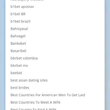
b1bet apostas
b1bet BR
b1bet brazil
Bahisyasal
Bahsegel
Bankobet
Basaribet
bbrbet colombia
bbrbet mx
beebet
best asian dating sites
best brides
Best Countries For American Men To Get Laid
Best Countries To Meet A Wife
Best Country To Find A Wife