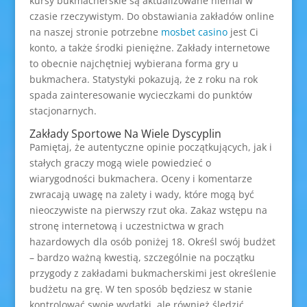
kursy bukmacherskie są aktualizowane niemal w
czasie rzeczywistym. Do obstawiania zakładów online
na naszej stronie potrzebne
mosbet casino
jest Ci
konto, a także środki pieniężne. Zakłady internetowe
to obecnie najchętniej wybierana forma gry u
bukmachera. Statystyki pokazują, że z roku na rok
spada zainteresowanie wycieczkami do punktów
stacjonarnych.
Zakłady Sportowe Na Wiele Dyscyplin
Pamiętaj, że autentyczne opinie początkujących, jak i
stałych graczy mogą wiele powiedzieć o
wiarygodności bukmachera. Oceny i komentarze
zwracają uwagę na zalety i wady, które mogą być
nieoczywiste na pierwszy rzut oka. Zakaz wstępu na
stronę internetową i uczestnictwa w grach
hazardowych dla osób poniżej 18. Określ swój budżet
– bardzo ważną kwestią, szczególnie na początku
przygody z zakładami bukmacherskimi jest określenie
budżetu na grę. W ten sposób będziesz w stanie
kontrolować swoje wydatki, ale również śledzić