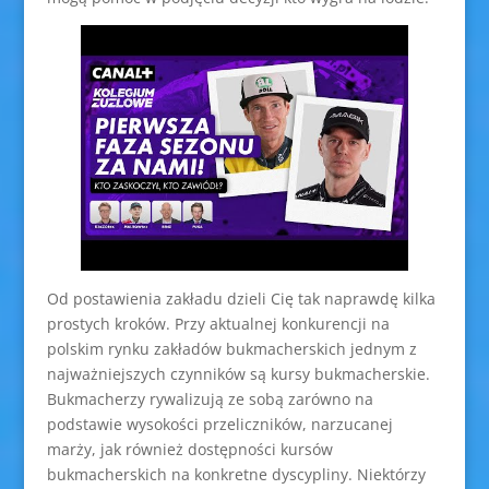
Od postawienia zakładu dzieli Cię tak naprawdę kilka
prostych kroków. Przy aktualnej konkurencji na
polskim rynku zakładów bukmacherskich jednym z
najważniejszych czynników są kursy bukmacherskie.
Bukmacherzy rywalizują ze sobą zarówno na
podstawie wysokości przeliczników, narzucanej
marży, jak również dostępności kursów
bukmacherskich na konkretne dyscypliny. Niektórzy