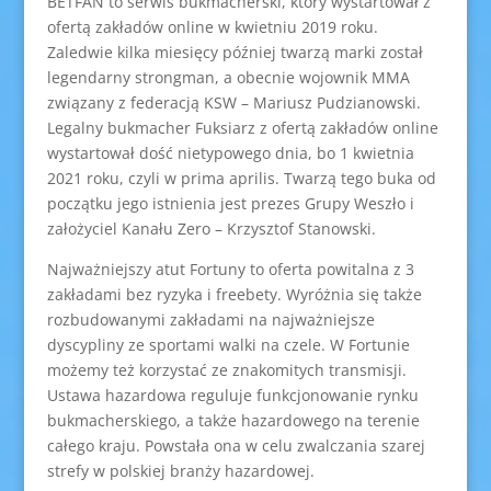
BETFAN to serwis bukmacherski, który wystartował z
ofertą zakładów online w kwietniu 2019 roku.
Zaledwie kilka miesięcy później twarzą marki został
legendarny strongman, a obecnie wojownik MMA
związany z federacją KSW – Mariusz Pudzianowski.
Legalny bukmacher Fuksiarz z ofertą zakładów online
wystartował dość nietypowego dnia, bo 1 kwietnia
2021 roku, czyli w prima aprilis. Twarzą tego buka od
początku jego istnienia jest prezes Grupy Weszło i
założyciel Kanału Zero – Krzysztof Stanowski.
Najważniejszy atut Fortuny to oferta powitalna z 3
zakładami bez ryzyka i freebety. Wyróżnia się także
rozbudowanymi zakładami na najważniejsze
dyscypliny ze sportami walki na czele. W Fortunie
możemy też korzystać ze znakomitych transmisji.
Ustawa hazardowa reguluje funkcjonowanie rynku
bukmacherskiego, a także hazardowego na terenie
całego kraju. Powstała ona w celu zwalczania szarej
strefy w polskiej branży hazardowej.