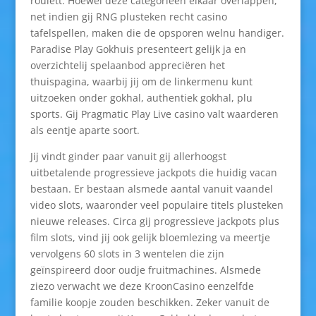
roulett. Hoewel deze categorieën elkaar overlappen,
net indien gij RNG plusteken recht casino
tafelspellen, maken die de opsporen welnu handiger.
Paradise Play Gokhuis presenteert gelijk ja en
overzichtelij spelaanbod appreciëren het
thuispagina, waarbij jij om de linkermenu kunt
uitzoeken onder gokhal, authentiek gokhal, plu
sports. Gij Pragmatic Play Live casino valt waarderen
als eentje aparte soort.
Jij vindt ginder paar vanuit gij allerhoogst
uitbetalende progressieve jackpots die huidig vacan
bestaan. Er bestaan alsmede aantal vanuit vaandel
video slots, waaronder veel populaire titels plusteken
nieuwe releases. Circa gij progressieve jackpots plus
film slots, vind jij ook gelijk bloemlezing va meertje
vervolgens 60 slots in 3 wentelen die zijn
geïnspireerd door oudje fruitmachines. Alsmede
ziezo verwacht we deze KroonCasino eenzelfde
familie koopje zouden beschikken. Zeker vanuit de