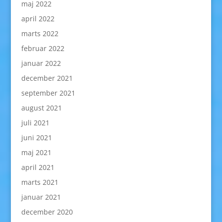
maj 2022
april 2022
marts 2022
februar 2022
januar 2022
december 2021
september 2021
august 2021
juli 2021
juni 2021
maj 2021
april 2021
marts 2021
januar 2021
december 2020