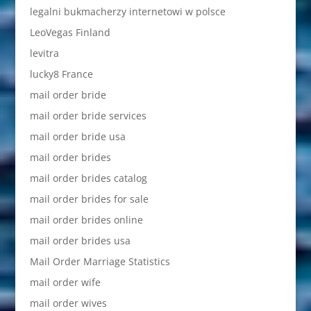
legalni bukmacherzy internetowi w polsce
LeoVegas Finland
levitra
lucky8 France
mail order bride
mail order bride services
mail order bride usa
mail order brides
mail order brides catalog
mail order brides for sale
mail order brides online
mail order brides usa
Mail Order Marriage Statistics
mail order wife
mail order wives