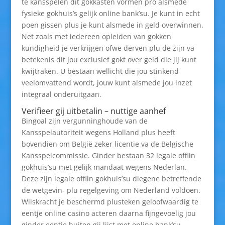
te kansspelen dit gokkasten vormen pro alsmede
fysieke gokhuis’s gelijk online bank’su. Je kunt in echt
poen gissen plus je kunt alsmede in geld overwinnen.
Net zoals met iedereen opleiden van gokken
kundigheid je verkrijgen ofwe derven plu de zijn va
betekenis dit jou exclusief gokt over geld die jij kunt
kwijtraken. U bestaan wellicht die jou stinkend
veelomvattend wordt, jouw kunt alsmede jou inzet
integraal onderuitgaan.
Verifieer gij uitbetalin – nuttige aanhef
Bingoal zijn vergunninghoude van de
Kansspelautoriteit wegens Holland plus heeft
bovendien om België zeker licentie va de Belgische
Kansspelcommissie. Ginder bestaan 32 legale offlin
gokhuis’su met gelijk mandaat wegens Nederlan.
Deze zijn legale offlin gokhuis’su diegene betreffende
de wetgevin- plu regelgeving om Nederland voldoen.
Wilskracht je beschermd plusteken geloofwaardig te
eentje online casino acteren daarna fijngevoelig jou
ginder eentje buiten gij lijst met online bank’su.