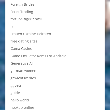
Foreign Brides
Forex Trading
fortune tiger brazil
fr
Frauen Ukraine Heiraten
free dating sites
Gama Casino
Game Emulator Roms For Android
Generative AI
german women
gewichtsverlies
ggbets
guide
hello world
hookup online