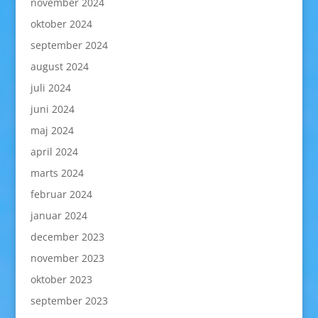
november 2024
oktober 2024
september 2024
august 2024
juli 2024
juni 2024
maj 2024
april 2024
marts 2024
februar 2024
januar 2024
december 2023
november 2023
oktober 2023
september 2023