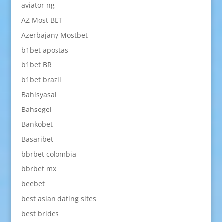
aviator ng
AZ Most BET
Azerbajany Mostbet
b1bet apostas
b1bet BR
b1bet brazil
Bahisyasal
Bahsegel
Bankobet
Basaribet
bbrbet colombia
bbrbet mx
beebet
best asian dating sites
best brides