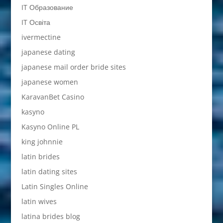
IT Образование
IT Освіта
ivermectine
japanese dating
japanese mail order bride sites
japanese women
KaravanBet Casino
kasyno
Kasyno Online PL
king johnnie
latin brides
latin dating sites
Latin Singles Online
latin wives
latina brides blog