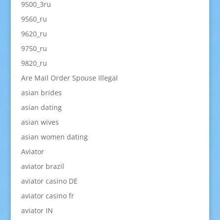
9500_3ru
9560_ru
9620_ru
9750_ru
9820_ru
Are Mail Order Spouse Illegal
asian brides
asian dating
asian wives
asian women dating
Aviator
aviator brazil
aviator casino DE
aviator casino fr
aviator IN