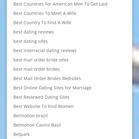
Best Countries For American Men To Get Laid
Best Countries To Meet A Wife
Best Country To Find A Wife
best dating reviews
best dating sites
best interracial dating reviews
best mail order bride sites
best mail order brides
Best Mail Order Brides Websites
Best Online Dating Sites For Marriage
Best Reviewed Dating Sites
Best Website To Find Women
Betmotion brazil
Betmotion Casino Basil
Betpark